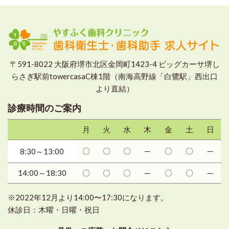
〒591-8022 大阪府堺市北区金岡町1423-4 ビッグカーサ堺し
らさぎ駅前towercasaC棟1階（南海高野線「白鷺駅」西出口
より直結）
診療時間のご案内
月
火
水
木
金
土
日
〇
〇
〇
─
〇
〇
─
8:30～13:00
14:00～18:30
〇
〇
〇
─
〇
〇
─
※2022年12月より14:00〜17:30になります。
休診日：木曜・日曜・祝日